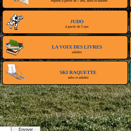
enfants à partir de 7 ans, ados et adultes
JUDO
à partir de 5 ans
LA VOIX DES LIVRES
adultes
SKI RAQUETTE
ados et adultes