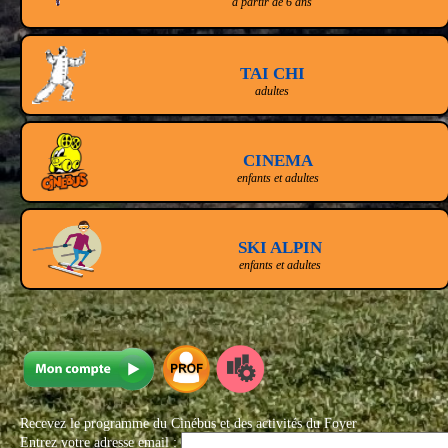
à partir de 6 ans
TAI CHI
adultes
CINEMA
enfants et adultes
SKI ALPIN
enfants et adultes
Recevez le programme du Cinébus et des activités du Foyer
Entrez votre adresse email :